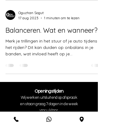
Oguzhan Sogut
17 aug 2023
1 minuten om te lezen
Balanceren. Wat en wanneer?
Merk je trillingen in het stuur of je auto tijdens
het rijden? Dit kan duiden op onbalans in je
banden, wat invloed heeft op je...
Openingstijden
Wij werken uitsluitend op afspraak
en staan graag 7 dagen in de week
voor u klaar.
Contact
©2023 by OK. AUTOBANDEN.
Telnr.:
+316284
22843
WhatsApp:
+31683367894