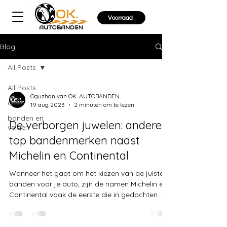
Voorraad
Blog
All Posts
All Posts
Oguzhan van OK. AUTOBANDEN
auto
19 aug 2023
2 minuten om te lezen
banden en
De verborgen juwelen: andere
velgen
top bandenmerken naast
Michelin en Continental
Wanneer het gaat om het kiezen van de juiste
banden voor je auto, zijn de namen Michelin en
Continental vaak de eerste die in gedachten...