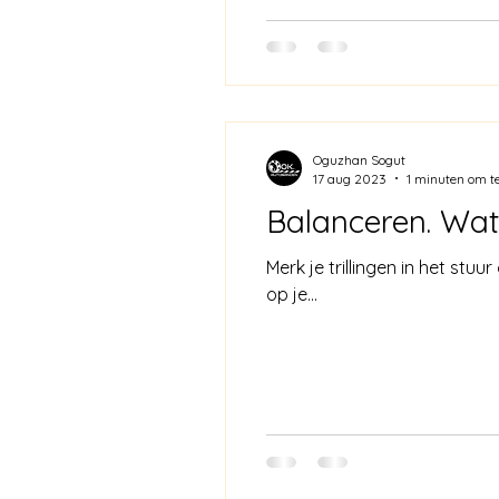
Oguzhan Sogut
17 aug 2023
1 minuten om te
Balanceren. Wa
Merk je trillingen in het stu
op je...