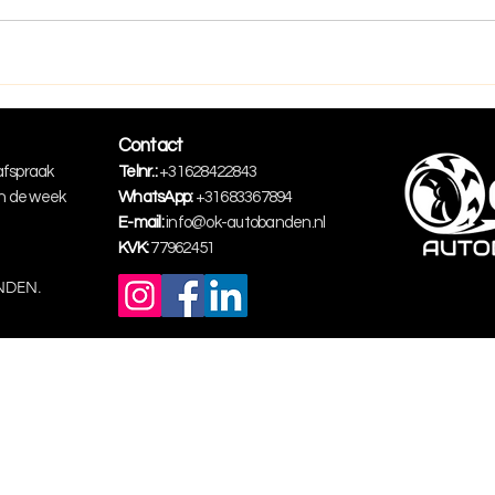
Contact
 afspraak
Telnr.:
+316284
22843
in de week
WhatsApp:
+31683367894
E-mail:
info@ok-autobanden.nl
KVK:
77962451
ANDEN.