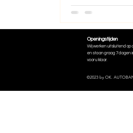
Openingstijden
Wij werken uitsluitend op
en staan graag 7 dagen 
voor u klaar.
©2023 by OK. AUTOB