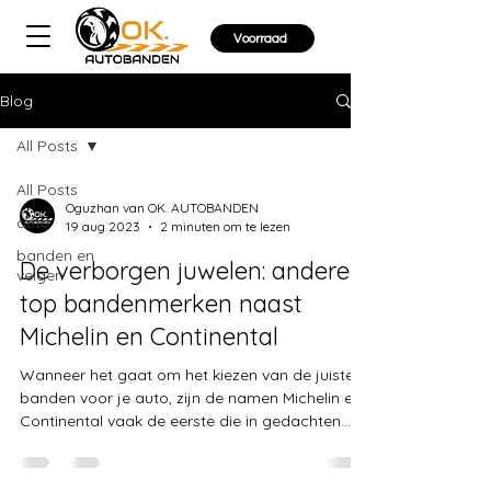
Voorraad
Blog
All Posts
All Posts
Oguzhan van OK. AUTOBANDEN
auto
19 aug 2023
2 minuten om te lezen
banden en
De verborgen juwelen: andere
velgen
top bandenmerken naast
Michelin en Continental
Wanneer het gaat om het kiezen van de juiste
banden voor je auto, zijn de namen Michelin en
Continental vaak de eerste die in gedachten...