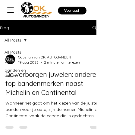
Voorraad
Blog
All Posts
All Posts
Oguzhan van OK. AUTOBANDEN
auto
19 aug 2023
2 minuten om te lezen
banden en
De verborgen juwelen: andere
velgen
top bandenmerken naast
Michelin en Continental
Wanneer het gaat om het kiezen van de juiste
banden voor je auto, zijn de namen Michelin en
Continental vaak de eerste die in gedachten...